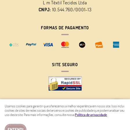
L m Têxtil Tecidos Ltda
CNPJ:
10.544.760/0001-13
FORMAS DE PAGAMENTO
SITE SEGURO
Usamos cookies para garantir que oferecemos a melhor experiência em nosso site. Isso inclui
cookies de sites de redes sociais de terceiros e cookies de publicidade que podem analisar seu
LOJA VIRTUAL CRIADA POR
uso deste site. Para mais informações, consulte nossa
Política de privacidade
.
ENTENDI