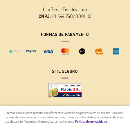
L m Têxtil Tecidos Ltda
CNPJ:
10.544.760/0001-13
FORMAS DE PAGAMENTO
SITE SEGURO
Usamos cookies para garantir que oferecemos a melhor experiência em nosso site. Isso inclui
cookies de sites de redes sociais de terceiros e cookies de publicidade que podem analisar seu
LOJA VIRTUAL CRIADA POR
uso deste site. Para mais informações, consulte nossa
Política de privacidade
.