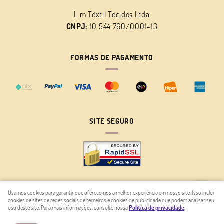
L m Têxtil Tecidos Ltda
CNPJ:
10.544.760/0001-13
FORMAS DE PAGAMENTO
SITE SEGURO
Usamos cookies para garantir que oferecemos a melhor experiência em nosso site. Isso inclui
cookies de sites de redes sociais de terceiros e cookies de publicidade que podem analisar seu
LOJA VIRTUAL CRIADA POR
uso deste site. Para mais informações, consulte nossa
Política de privacidade
.