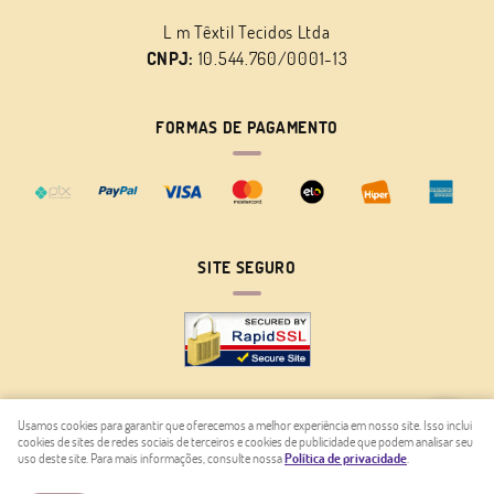
L m Têxtil Tecidos Ltda
CNPJ:
10.544.760/0001-13
FORMAS DE PAGAMENTO
SITE SEGURO
Usamos cookies para garantir que oferecemos a melhor experiência em nosso site. Isso inclui
cookies de sites de redes sociais de terceiros e cookies de publicidade que podem analisar seu
LOJA VIRTUAL CRIADA POR
uso deste site. Para mais informações, consulte nossa
Política de privacidade
.