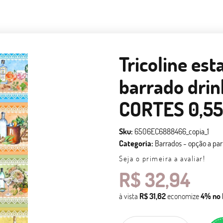
Tricoline est
barrado drin
CORTES 0,55
Sku:
6506EC6888466_copia_1
Categoria:
Barrados - opção a par
Seja o primeira a avaliar!
R$ 32,94
à vista
R$ 31,62
economize
4%
no 