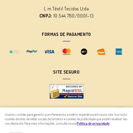
L m Têxtil Tecidos Ltda
CNPJ:
10.544.760/0001-13
FORMAS DE PAGAMENTO
SITE SEGURO
Usamos cookies para garantir que oferecemos a melhor experiência em nosso site. Isso inclui
cookies de sites de redes sociais de terceiros e cookies de publicidade que podem analisar seu
LOJA VIRTUAL CRIADA POR
uso deste site. Para mais informações, consulte nossa
Política de privacidade
.