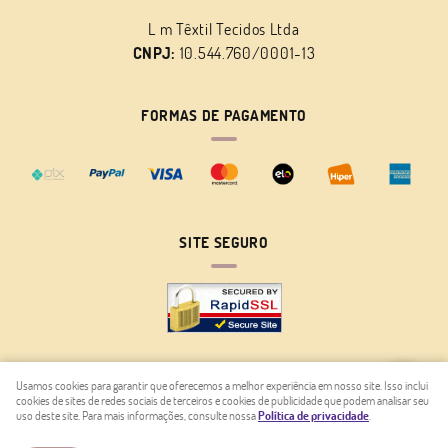
L m Têxtil Tecidos Ltda
CNPJ:
10.544.760/0001-13
FORMAS DE PAGAMENTO
SITE SEGURO
Usamos cookies para garantir que oferecemos a melhor experiência em nosso site. Isso inclui
cookies de sites de redes sociais de terceiros e cookies de publicidade que podem analisar seu
LOJA VIRTUAL CRIADA POR
uso deste site. Para mais informações, consulte nossa
Política de privacidade
.