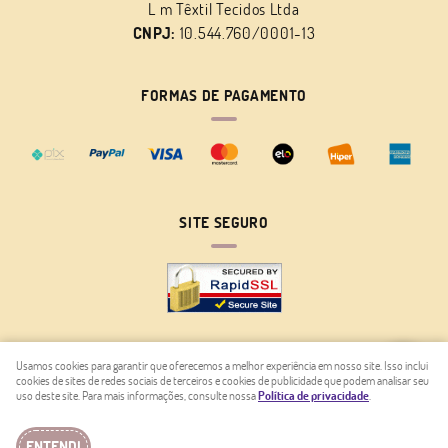
L m Têxtil Tecidos Ltda
CNPJ:
10.544.760/0001-13
FORMAS DE PAGAMENTO
SITE SEGURO
Usamos cookies para garantir que oferecemos a melhor experiência em nosso site. Isso inclui
cookies de sites de redes sociais de terceiros e cookies de publicidade que podem analisar seu
LOJA VIRTUAL CRIADA POR
uso deste site. Para mais informações, consulte nossa
Política de privacidade
.
ENTENDI