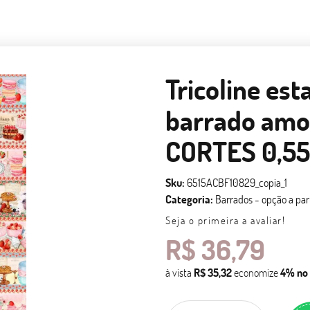
Tricoline est
barrado amo
CORTES 0,55
Sku:
6515ACBF10829_copia_1
Categoria:
Barrados - opção a par
Seja o primeira a avaliar!
R$ 36,79
à vista
R$ 35,32
economize
4%
no