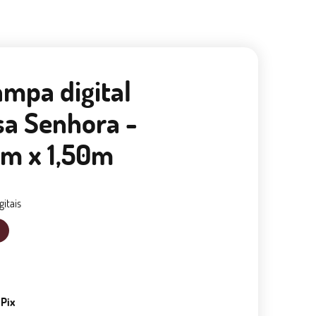
ampa digital
sa Senhora -
m x 1,50m
gitais
 Pix