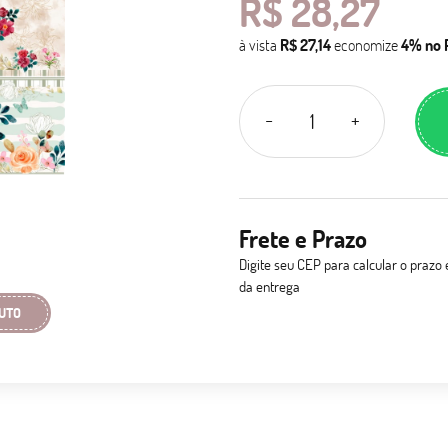
R$ 28,27
à vista
R$ 27,14
economize
4%
no 
Frete e Prazo
Digite seu CEP para calcular o prazo 
da entrega
UTO