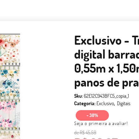
Exclusivo - 
digital barra
0,55m x 1,50
panos de pra
Sku:
62E12C943BFC5_copia_1
Categoria:
Exclusivo
Digitais
- 38%
Seja o primeira a avaliar!
de
R$ 45,59