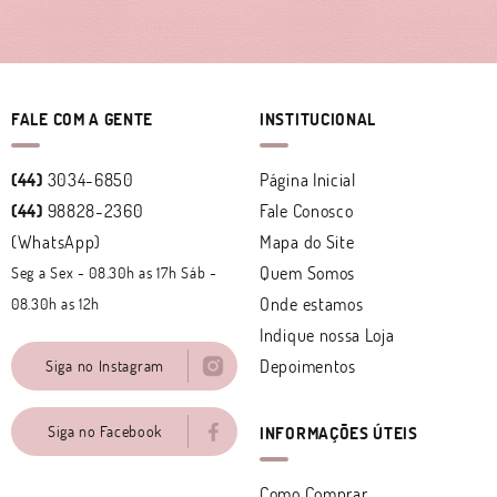
FALE COM A GENTE
INSTITUCIONAL
(44)
3034-6850
Página Inicial
(44)
98828-2360
Fale Conosco
(WhatsApp)
Mapa do Site
Quem Somos
Seg a Sex - 08.30h as 17h Sáb -
Onde estamos
08.30h as 12h
Indique nossa Loja
Depoimentos
Siga no Instagram
Siga no Facebook
INFORMAÇÕES ÚTEIS
Como Comprar