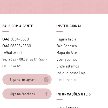
FALE COM A GENTE
INSTITUCIONAL
(44)
3034-6850
Página Inicial
(44)
98828-2360
Fale Conosco
(WhatsApp)
Mapa do Site
Quem Somos
Seg a Sex - 08.30h as 17h Sáb -
Onde estamos
08.30h as 12h
Indique nossa Loja
Depoimentos
Siga no Instagram
Siga no Facebook
INFORMAÇÕES ÚTEIS
Como Comprar