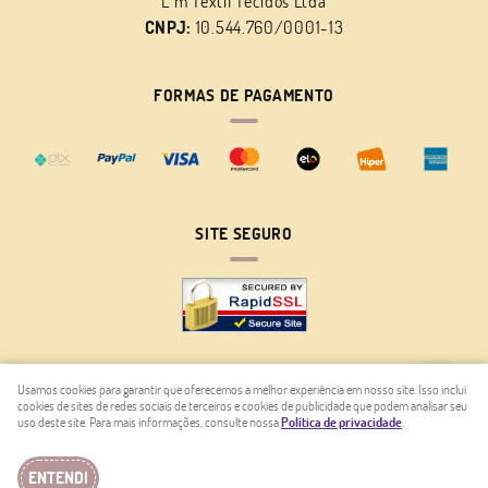
L m Têxtil Tecidos Ltda
CNPJ:
10.544.760/0001-13
FORMAS DE PAGAMENTO
SITE SEGURO
Usamos cookies para garantir que oferecemos a melhor experiência em nosso site. Isso inclui
cookies de sites de redes sociais de terceiros e cookies de publicidade que podem analisar seu
LOJA VIRTUAL CRIADA POR
uso deste site. Para mais informações, consulte nossa
Política de privacidade
.
ENTENDI