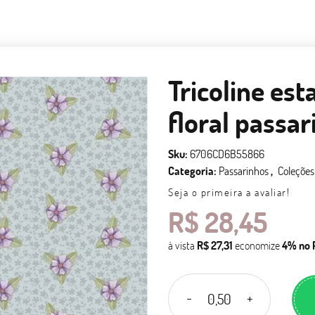
Tricoline est
floral passa
Sku:
6706CD6B55866
Categoria:
Passarinhos
Coleções
Seja o primeira a avaliar!
R$ 28,45
à vista
R$ 27,31
economize
4%
no 