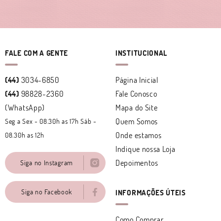
FALE COM A GENTE
INSTITUCIONAL
(44)
3034-6850
Página Inicial
(44)
98828-2360
Fale Conosco
(WhatsApp)
Mapa do Site
Quem Somos
Seg a Sex - 08.30h as 17h Sáb -
Onde estamos
08.30h as 12h
Indique nossa Loja
Depoimentos
Siga no Instagram
Siga no Facebook
INFORMAÇÕES ÚTEIS
Como Comprar