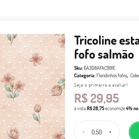
Tricoline est
fofo salmão
Sku:
6A3D8AFAC991E
Categoria:
Floridinhos fofos
Cole
Seja o primeira a avaliar!
R$ 29,95
à vista
R$ 28,75
economize
4%
no