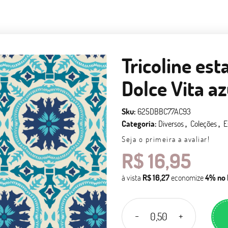
Tricoline es
Dolce Vita az
Sku:
625DBBC77AC93
Categoria:
Diversos
Coleções
E
Seja o primeira a avaliar!
R$ 16,95
à vista
R$ 16,27
economize
4%
no 