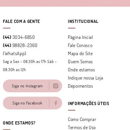
FALE COM A GENTE
INSTITUCIONAL
(44)
3034-6850
Página Inicial
(44)
98828-2360
Fale Conosco
(WhatsApp)
Mapa do Site
Quem Somos
Seg a Sex - 08.30h as 17h Sáb -
Onde estamos
08.30h as 12h
Indique nossa Loja
Depoimentos
Siga no Instagram
Siga no Facebook
INFORMAÇÕES ÚTEIS
Como Comprar
ONDE ESTAMOS?
Termos de Uso