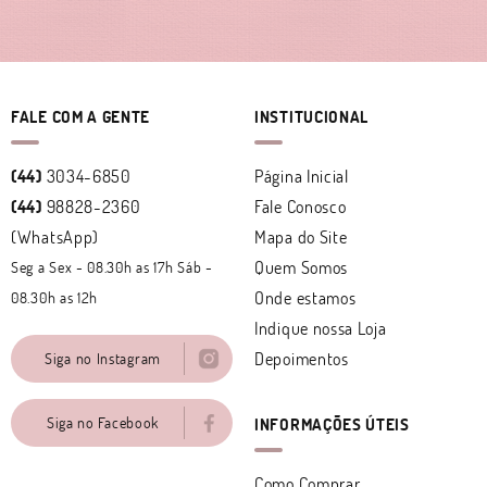
FALE COM A GENTE
INSTITUCIONAL
(44)
3034-6850
Página Inicial
(44)
98828-2360
Fale Conosco
(WhatsApp)
Mapa do Site
Quem Somos
Seg a Sex - 08.30h as 17h Sáb -
Onde estamos
08.30h as 12h
Indique nossa Loja
Depoimentos
Siga no Instagram
Siga no Facebook
INFORMAÇÕES ÚTEIS
Como Comprar