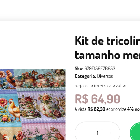
Kit de tricol
tamanho men
Sku:
679E156F7B653
Categoria:
Diversos
Seja o primeira a avaliar!
R$ 64,90
à vista
R$ 62,30
economize
4%
no