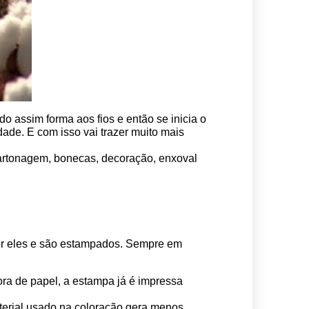
o assim forma aos fios e então se inicia o 
ade. E com isso vai trazer muito mais 
 cartonagem, bonecas, decoração, enxoval 
por eles e são estampados. Sempre em 
ora de papel, a estampa já é impressa 
erial usado na coloração gera menos 