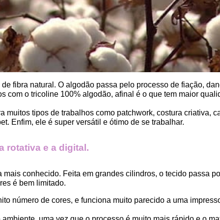
, de fibra natural. O algodão passa pelo processo de fiação, dand
 com o tricoline 100% algodão, afinal é o que tem maior qualid
ara muitos tipos de trabalhos como patchwork, costura criativa,
. Enfim, ele é super versátil e ótimo de se trabalhar.
rotativa e a digital.
a mais conhecido. Feita em grandes cilindros, o tecido passa 
es é bem limitado.
finito número de cores, e funciona muito parecido a uma impress
ambiente, uma vez que o processo é muito mais rápido e o mat