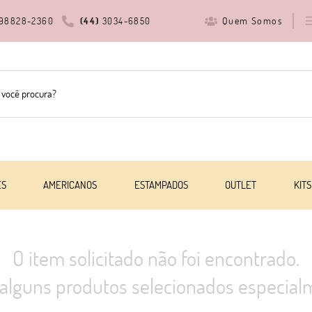
Quem Somos
98828-2360
(44)
3034-6850
ES
AMERICANOS
ESTAMPADOS
OUTLET
KITS
O item solicitado não foi encontrado.
alguns produtos selecionados especialm