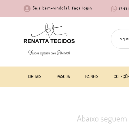
Seja bem-vindo(a),
Faça login
(44)
DIGITAIS
PÁSCOA
PAINÉIS
COLEÇÕ
Abaixo seguem 