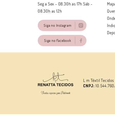
Seg a Sex - 08.30h as 17h Sáb -
Mapa
08.30h as 12h
Que
Ond
Indi
Siga no Instagram
Dep
Siga no Facebook
L m Têxtil Tecidos
CNPJ:
10.544.760